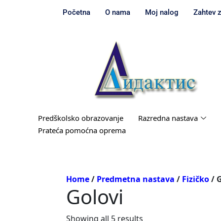
Početna
O nama
Moj nalog
Zahtev 
Predškolsko obrazovanje
Razredna nastava
Prateća pomoćna oprema
Home
/
Predmetna nastava
/
Fizičko
/ 
Golovi
Showing all 5 results