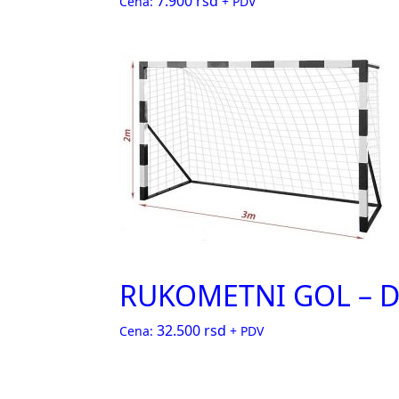
7.900
rsd
Cena:
+ PDV
RUKOMETNI GOL – 
32.500
rsd
Cena:
+ PDV