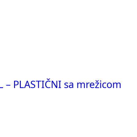
 – PLASTIČNI sa mrežicom