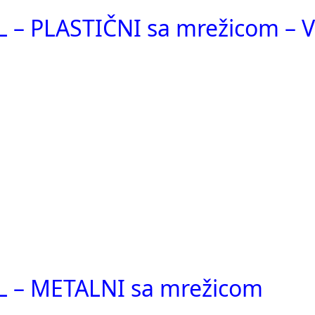
– PLASTIČNI sa mrežicom – V
 – METALNI sa mrežicom