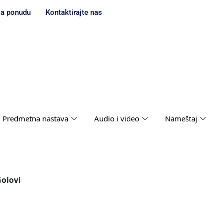
za ponudu
Kontaktirajte nas
Predmetna nastava
Audio i video
Nameštaj
Golovi