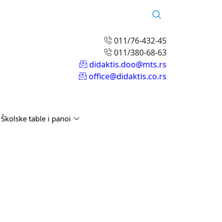
011/76-432-45
011/380-68-63
didaktis.doo@mts.rs
office@didaktis.co.rs
Školske table i panoi