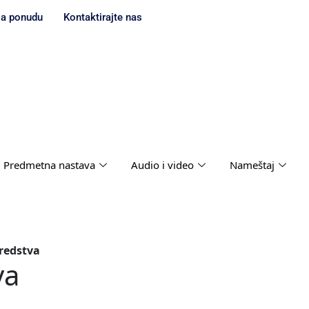
za ponudu
Kontaktirajte nas
Predmetna nastava
Audio i video
Nameštaj
redstva
va