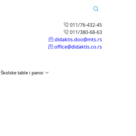
011/76-432-45
011/380-68-63
didaktis.doo@mts.rs
office@didaktis.co.rs
Školske table i panoi