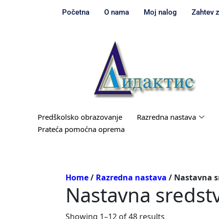
Početna
O nama
Moj nalog
Zahtev 
Predškolsko obrazovanje
Razredna nastava
Prateća pomoćna oprema
Home
/
Razredna nastava
/ Nastavna s
Nastavna sredst
Showing 1–12 of 48 results