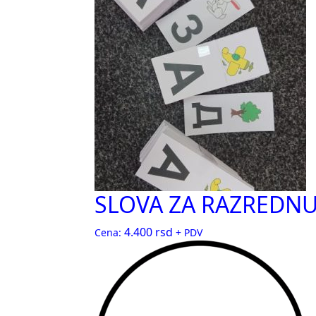
SLOVA ZA RAZREDNU
4.400
rsd
Cena:
+ PDV