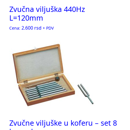
Zvučna viljuška 440Hz
L=120mm
2.600
rsd
Cena:
+ PDV
Zvučne viljuške u koferu – set 8