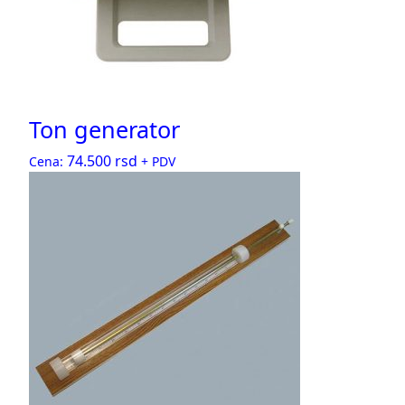
Ton generator
74.500
rsd
Cena:
+ PDV