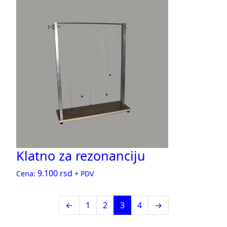
Klatno za rezonanciju
9.100
rsd
Cena:
+ PDV
←
1
2
3
4
→