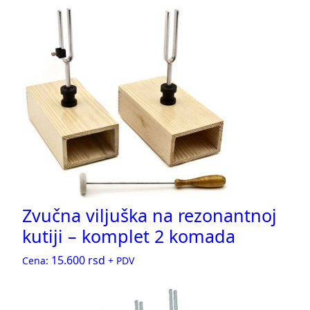
Zvučna viljuška na rezonantnoj
kutiji – komplet 2 komada
15.600
rsd
Cena:
+ PDV