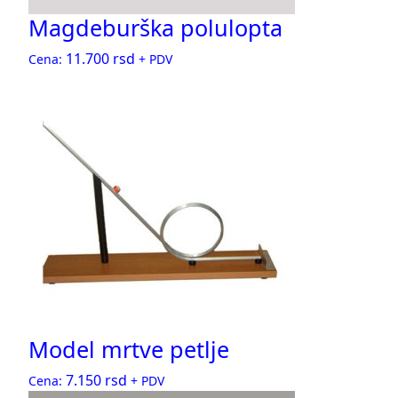
Magdeburška polulopta
11.700
rsd
Cena:
+ PDV
Model mrtve petlje
7.150
rsd
Cena:
+ PDV