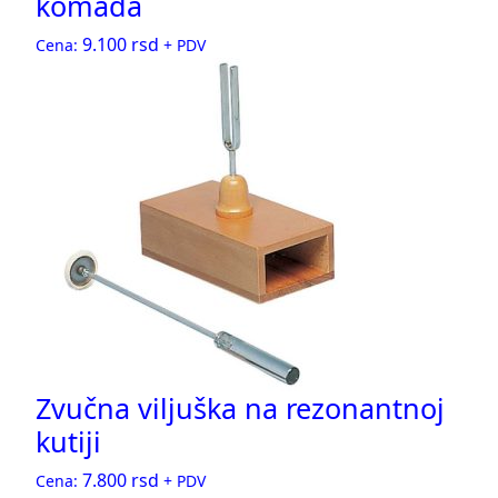
komada
9.100
rsd
Cena:
+ PDV
Zvučna viljuška na rezonantnoj
kutiji
7.800
rsd
Cena:
+ PDV