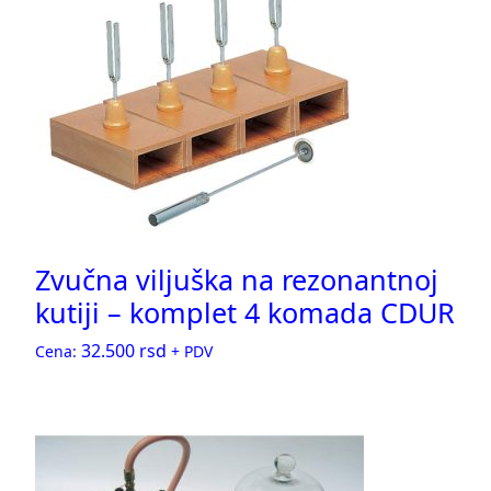
Zvučna viljuška na rezonantnoj
kutiji – komplet 4 komada CDUR
32.500
rsd
Cena:
+ PDV