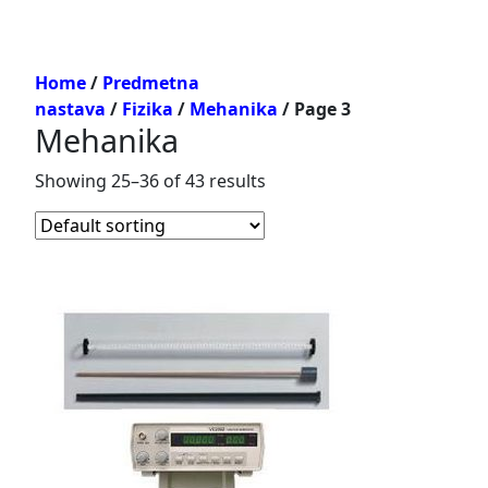
Home
/
Predmetna
nastava
/
Fizika
/
Mehanika
/ Page 3
Mehanika
Showing 25–36 of 43 results