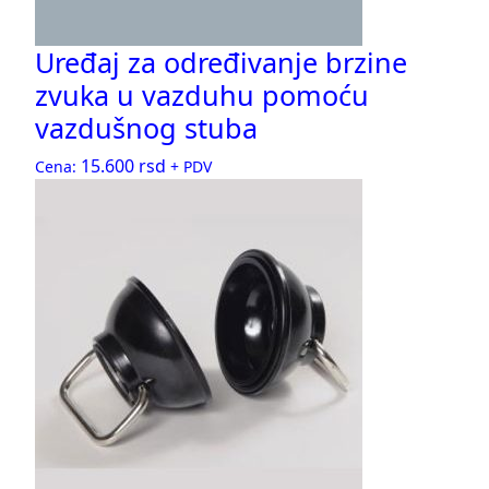
Uređaj za određivanje brzine
zvuka u vazduhu pomoću
vazdušnog stuba
15.600
rsd
Cena:
+ PDV