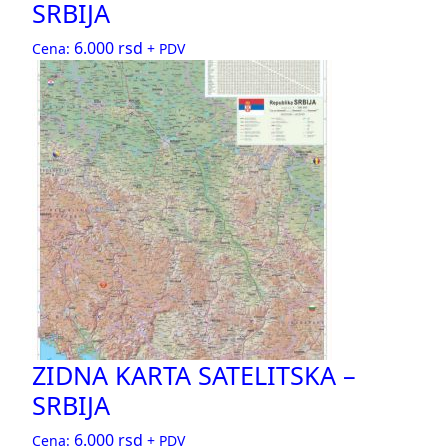
SRBIJA
6.000
rsd
Cena:
+ PDV
ZIDNA KARTA SATELITSKA –
SRBIJA
6.000
rsd
Cena:
+ PDV