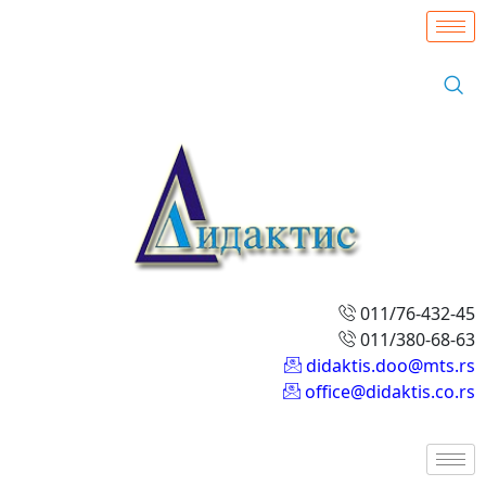
011/76-432-45
011/380-68-63
didaktis.doo@mts.rs
office@didaktis.co.rs