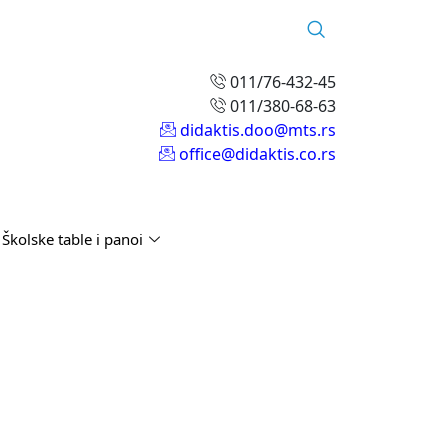
011/76-432-45
011/380-68-63
didaktis.doo@mts.rs
office@didaktis.co.rs
Školske table i panoi