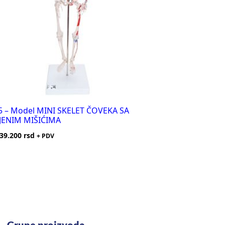
5 – Model MINI SKELET ČOVEKA SA
ENIM MIŠIĆIMA
39.200
rsd
+ PDV
Grupe proizvoda