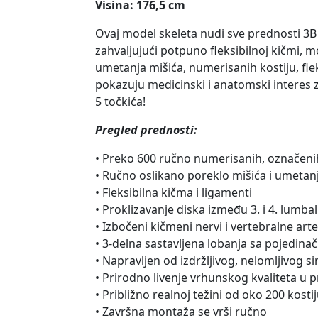
Visina: 176,5 cm
Ovaj model skeleta nudi sve prednosti 3B
zahvaljujući potpuno fleksibilnoj kičmi, m
umetanja mišića, numerisanih kostiju, fle
pokazuju medicinski i anatomski interes
5 točkića!
Pregled prednosti:
• Preko 600 ručno numerisanih, označenih
• Ručno oslikano poreklo mišića i umetan
• Fleksibilna kičma i ligamenti
• Proklizavanje diska između 3. i 4. lumba
• Izbočeni kičmeni nervi i vertebralne arte
• 3-delna sastavljena lobanja sa pojedi
• Napravljen od izdržljivog, nelomljivog s
• Prirodno livenje vrhunskog kvaliteta u 
• Približno realnoj težini od oko 200 kosti
• Završna montaža se vrši ručno