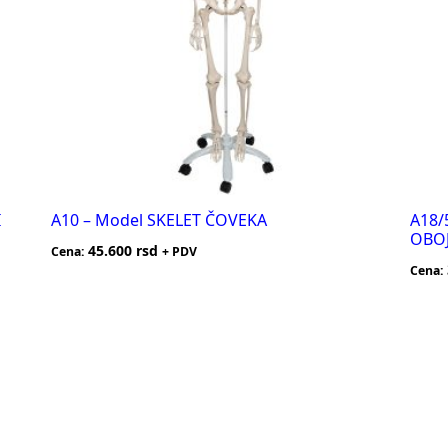
I
A10 – Model SKELET ČOVEKA
A18/
OBOJ
45.600
rsd
Cena:
+ PDV
Cena: