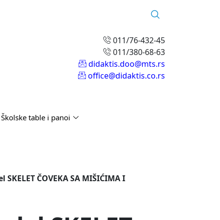
011/76-432-45
011/380-68-63
didaktis.doo@mts.rs
office@didaktis.co.rs
Školske table i panoi
el SKELET ČOVEKA SA MIŠIĆIMA I