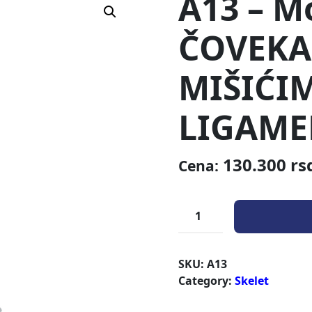
A13 – M
ČOVEKA
MIŠIĆIM
LIGAME
130.300
rs
Cena:
SKU:
A13
Category:
Skelet