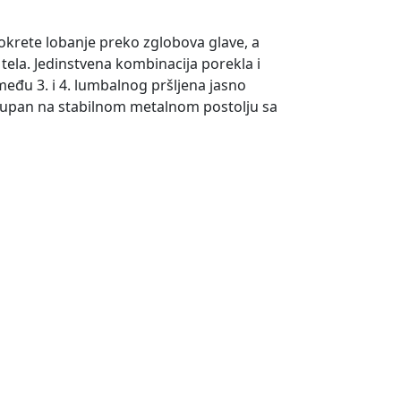
okrete lobanje preko zglobova glave, a
tela. Jedinstvena kombinacija porekla i
zmeđu 3. i 4. lumbalnog pršljena jasno
stupan na stabilnom metalnom postolju sa