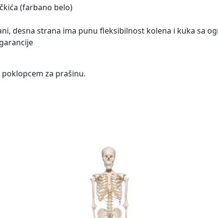
čkića (farbano belo)
rani, desna strana ima punu fleksibilnost kolena i kuka sa o
garancije
m poklopcem za prašinu.