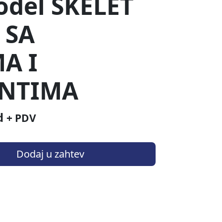
odel SKELET
 SA
A I
NTIMA
d
+ PDV
Dodaj u zahtev