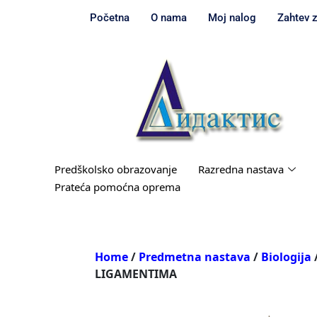
Početna
O nama
Moj nalog
Zahtev 
Predškolsko obrazovanje
Razredna nastava
Prateća pomoćna oprema
Home
/
Predmetna nastava
/
Biologija
LIGAMENTIMA