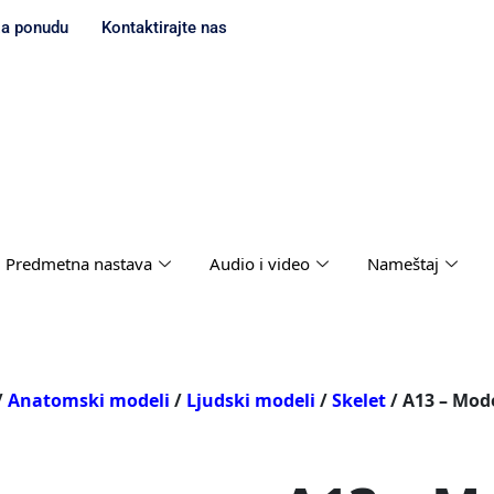
za ponudu
Kontaktirajte nas
Predmetna nastava
Audio i video
Nameštaj
/
Anatomski modeli
/
Ljudski modeli
/
Skelet
/ A13 – Mod