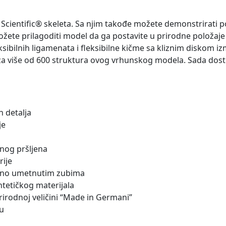
 Scientific® skeleta. Sa njim takođe možete demonstrirati p
ožete prilagoditi model da ga postavite u prirodne položaje 
ksibilnih ligamenata i fleksibilne kičme sa kliznim diskom i
 za više od 600 struktura ovog vrhunskog modela. Sada do
 detalja
je
lnog pršljena
rije
načno umetnutim zubima
intetičkog materijala
prirodnoj veličini “Made in Germani”
ju