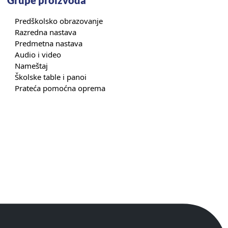
Predškolsko obrazovanje
Razredna nastava
Predmetna nastava
Audio i video
Nameštaj
Školske table i panoi
Prateća pomoćna oprema