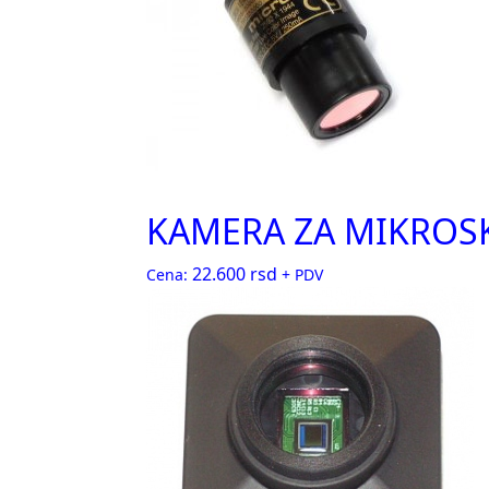
KAMERA ZA MIKROSK
22.600
rsd
Cena:
+ PDV