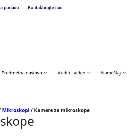
za ponudu
Kontaktirajte nas
Predmetna nastava
Audio i video
Nameštaj
/
Mikroskopi
/ Kamere za mikroskope
oskope