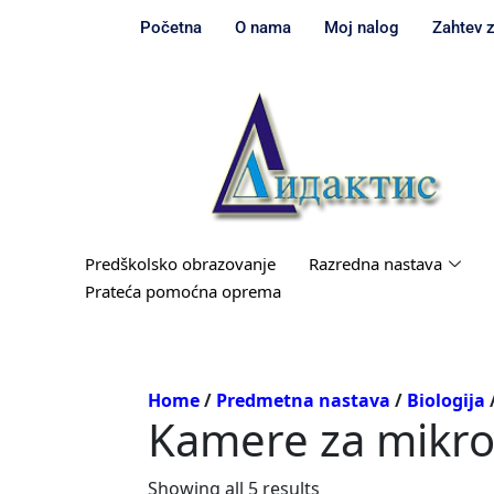
Početna
O nama
Moj nalog
Zahtev 
Predškolsko obrazovanje
Razredna nastava
Prateća pomoćna oprema
Home
/
Predmetna nastava
/
Biologija
Kamere za mikr
Showing all 5 results