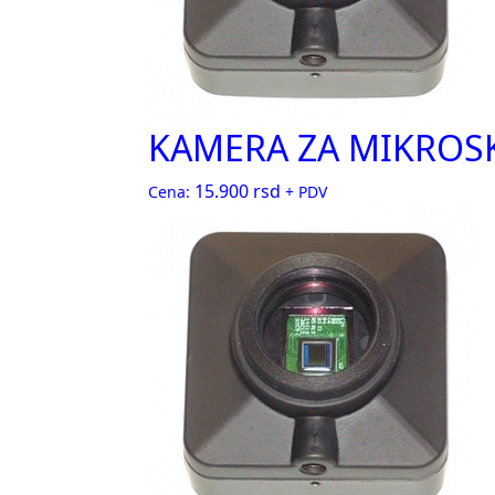
KAMERA ZA MIKROSK
15.900
rsd
Cena:
+ PDV