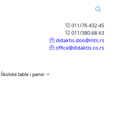
011/76-432-45
011/380-68-63
didaktis.doo@mts.rs
office@didaktis.co.rs
Školske table i panoi