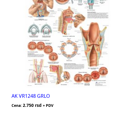
AK VR1248 GRLO
2.750
rsd
Cena:
+ PDV