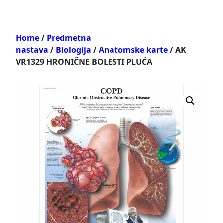
Home
/
Predmetna
nastava
/
Biologija
/
Anatomske karte
/ AK
VR1329 HRONIČNE BOLESTI PLUĆA