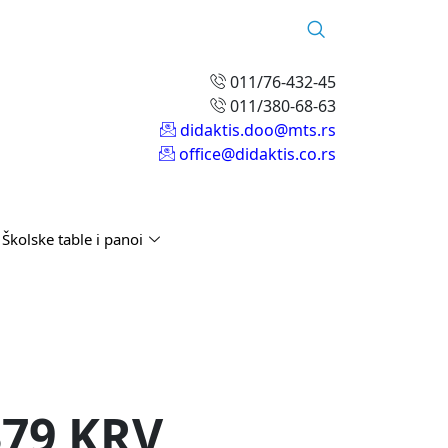
011/76-432-45
011/380-68-63
didaktis.doo@mts.rs
office@didaktis.co.rs
Školske table i panoi
79 KRV