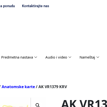
za ponudu
Kontaktirajte nas
Predmetna nastava
Audio i video
Nameštaj
/
Anatomske karte
/ AK VR1379 KRV
AK VR13