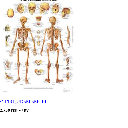
R1113 LJUDSKI SKELET
2.750
rsd
+ PDV