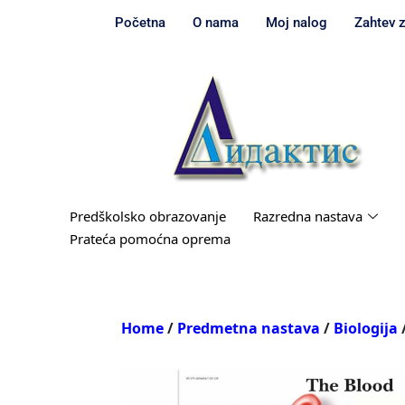
Početna
O nama
Moj nalog
Zahtev 
Predškolsko obrazovanje
Razredna nastava
Prateća pomoćna oprema
Home
/
Predmetna nastava
/
Biologija