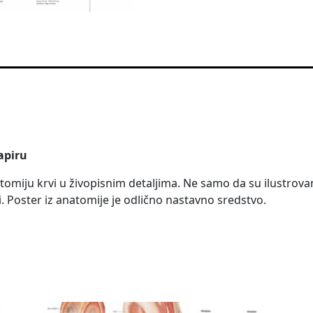
apiru
iju krvi u živopisnim detaljima. Ne samo da su ilustrovane 
vi. Poster iz anatomije je odlično nastavno sredstvo.