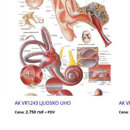
AK VR1243 LJUDSKO UHO
AK V
2.750
rsd
Cena:
+ PDV
Cena: