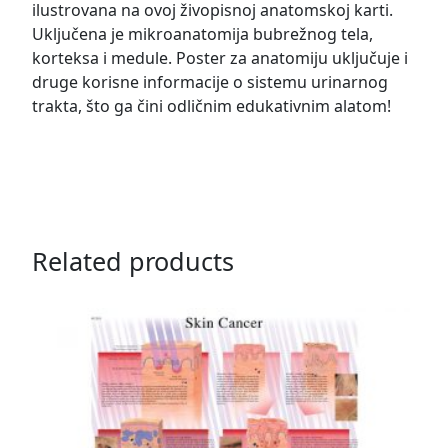
ilustrovana na ovoj živopisnoj anatomskoj karti.
Uključena je mikroanatomija bubrežnog tela,
korteksa i medule. Poster za anatomiju uključuje i
druge korisne informacije o sistemu urinarnog
trakta, što ga čini odličnim edukativnim alatom!
Related products