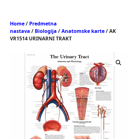
Home
/
Predmetna
nastava
/
Biologija
/
Anatomske karte
/ AK
VR1514 URINARNI TRAKT