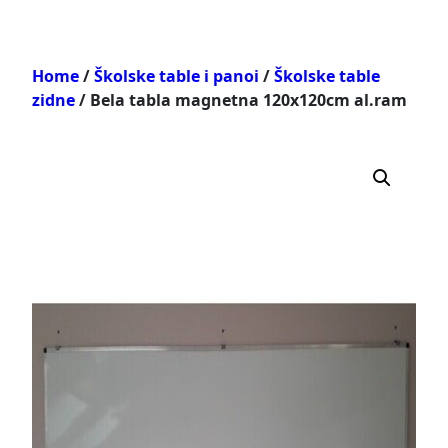
Home
/
Školske table i panoi
/
Školske table
zidne
/ Bela tabla magnetna 120x120cm al.ram