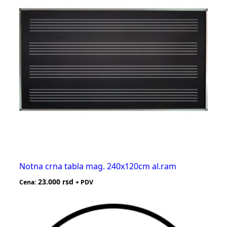
Notna crna tabla mag. 240x120cm al.ram
23.000
rsd
Cena:
+ PDV