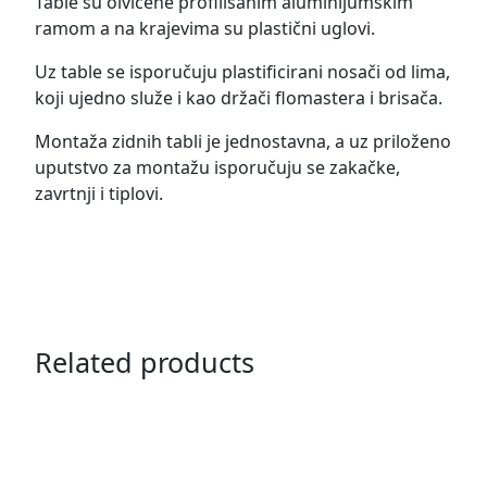
Table su oivičene profilisanim aluminijumskim
ramom a na krajevima su plastični uglovi.
Uz table se isporučuju plastificirani nosači od lima,
koji ujedno služe i kao držači flomastera i brisača.
Montaža zidnih tabli je jednostavna, a uz priloženo
uputstvo za montažu isporučuju se zakačke,
zavrtnji i tiplovi.
Related products