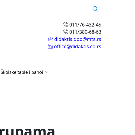
011/76-432-45
011/380-68-63
didaktis.doo@mts.rs
office@didaktis.co.rs
Školske table i panoi
 rupama