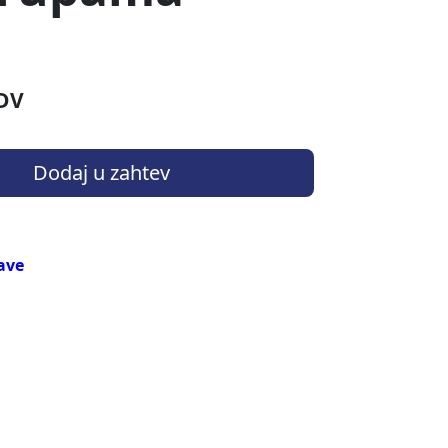
DV
Dodaj u zahtev
rave