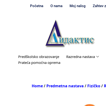
Početna
O nama
Moj nalog
Zahtev 
Predškolsko obrazovanje
Razredna nastava
Prateća pomoćna oprema
Home
/
Predmetna nastava
/
Fizičko
/
R