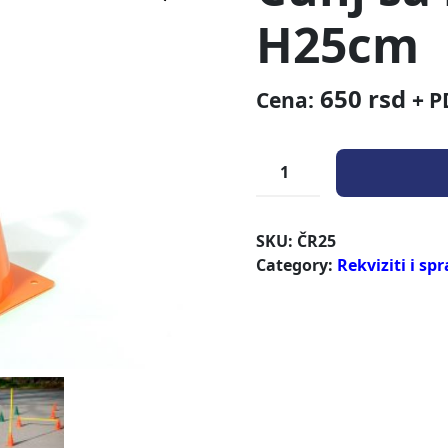
H25cm
650
rsd
Cena:
+ P
SKU:
ČR25
Category:
Rekviziti i sp