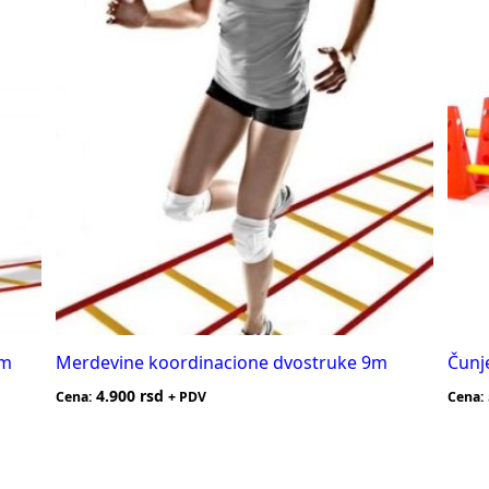
9m
Merdevine koordinacione dvostruke 9m
Čunj
4.900
rsd
Cena:
+ PDV
Cena: