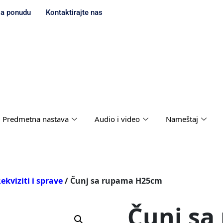
za ponudu
Kontaktirajte nas
Predmetna nastava
Audio i video
Nameštaj
ekviziti i sprave
/ Čunj sa rupama H25cm
Čunj sa