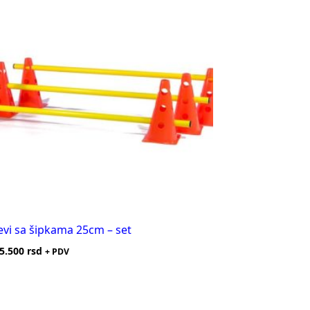
evi sa šipkama 25cm – set
5.500
rsd
+ PDV