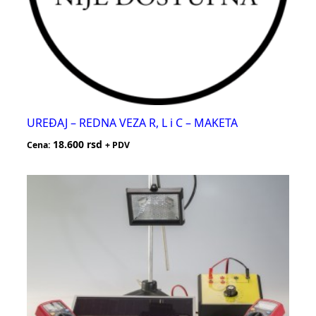
UREĐAJ – REDNA VEZA R, L i C – MAKETA
18.600
rsd
Cena:
+ PDV