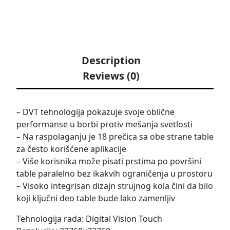
Description
Reviews (0)
– DVT tehnologija pokazuje svoje oblične
performanse u borbi protiv mešanja svetlosti
– Na raspolaganju je 18 prečica sa obe strane table
za često korišćene aplikacije
– Više korisnika može pisati prstima po površini
table paralelno bez ikakvih ograničenja u prostoru
– Visoko integrisan dizajn strujnog kola čini da bilo
koji ključni deo table bude lako zamenljiv
Tehnologija rada: Digital Vision Touch