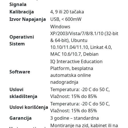
Signala
Kalibracija
4, 9 ili 20 tačaka
Izvor Napajanja
USB, < 600mW
Windows
XP/2003/Vista/7/8/8.1/10 (32-bit
Operativni
& 64-bit), Ubuntu
Sistem
10.10/11.04/11.10, Linkat 4.0,
MAC 10.6/10.7, Debian
IQ Interactive Education
Platform, besplatna
Software
automatska online
nadogradnja
Uslovi
Temperatura: -20 C do 50 C,
skladištenja
Vlažnost: 15% do 85%
Temperatura: -20 C do 50 C,
Uslovi korišćenja
Vlažnost: 15% do 85%
Garancija
3 godine – standardna
Montiranje na zid, kabinet ili na