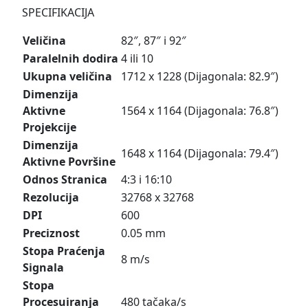
SPECIFIKACIJA
Veličina
82″, 87″ i 92″
Paralelnih dodira
4 ili 10
Ukupna veličina
1712 x 1228 (Dijagonala: 82.9″)
Dimenzija
Aktivne
1564 x 1164 (Dijagonala: 76.8″)
Projekcije
Dimenzija
1648 x 1164 (Dijagonala: 79.4″)
Aktivne Površine
Odnos Stranica
4:3 i 16:10
Rezolucija
32768 x 32768
DPI
600
Preciznost
0.05 mm
Stopa Praćenja
8 m/s
Signala
Stopa
Procesuiranja
480 tačaka/s