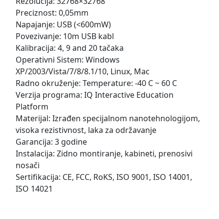
Rezolucija: 32768×32768
Preciznost: 0,05mm
Napajanje: USB (<600mW)
Povezivanje: 10m USB kabl
Kalibracija: 4, 9 and 20 tačaka
Operativni Sistem: Windows
XP/2003/Vista/7/8/8.1/10, Linux, Mac
Radno okruženje: Temperature: -40 C ~ 60 C
Verzija programa: IQ Interactive Education
Platform
Materijal: Izrađen specijalnom nanotehnologijom,
visoka rezistivnost, laka za održavanje
Garancija: 3 godine
Instalacija: Zidno montiranje, kabineti, prenosivi
nosači
Sertifikacija: CE, FCC, RoKS, ISO 9001, ISO 14001,
ISO 14021