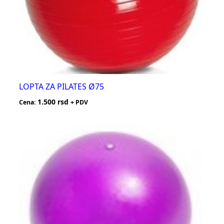
LOPTA ZA PILATES Ø75
1.500
rsd
Cena:
+ PDV