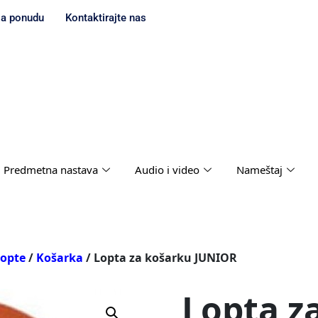
za ponudu
Kontaktirajte nas
Predmetna nastava
Audio i video
Nameštaj
opte
/
Košarka
/ Lopta za košarku JUNIOR
Lopta z