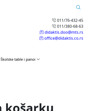
011/76-432-45
011/380-68-63
didaktis.doo@mts.rs
office@didaktis.co.rs
Školske table i panoi
a košarku