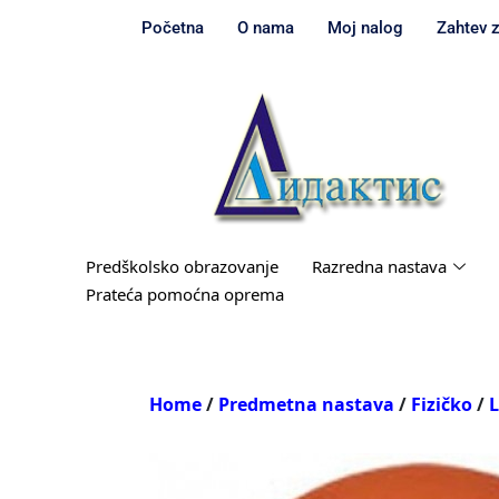
Početna
O nama
Moj nalog
Zahtev 
Predškolsko obrazovanje
Razredna nastava
Prateća pomoćna oprema
Home
/
Predmetna nastava
/
Fizičko
/
L