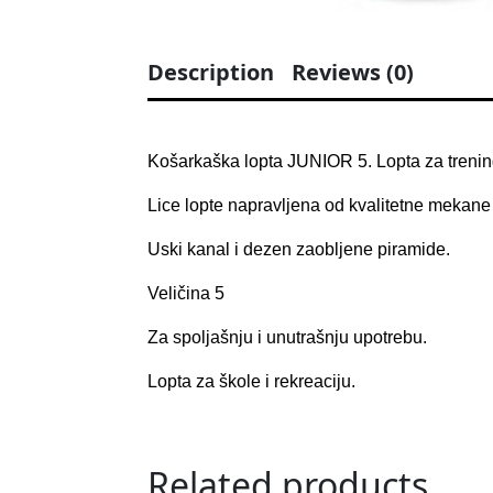
Description
Reviews (0)
Košarkaška lopta JUNIOR 5. Lopta za trening,
Lice lopte napravljena od kvalitetne mekan
Uski kanal i dezen zaobljene piramide.
Veličina 5
Za spoljašnju i unutrašnju upotrebu.
Lopta za škole i rekreaciju.
Related products