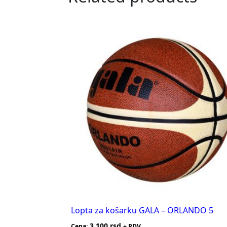
Lopta za košarku GALA – ORLANDO 5
3.100
rsd
Cena:
+ PDV