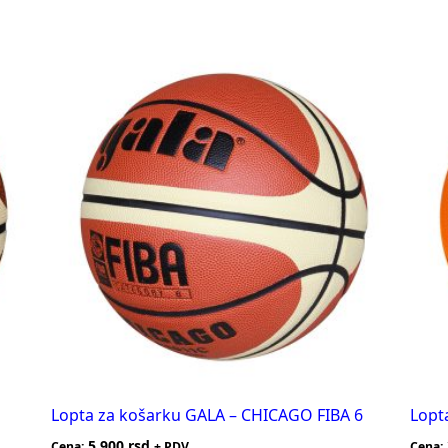
Lopta za košarku GALA – CHICAGO FIBA 6
Lopt
5.900
rsd
Cena:
+ PDV
Cena: