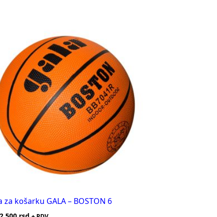
a za košarku GALA – BOSTON 6
2.500
rsd
+ PDV