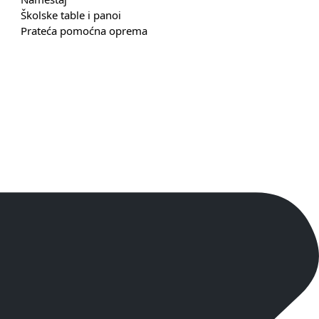
Školske table i panoi
Prateća pomoćna oprema