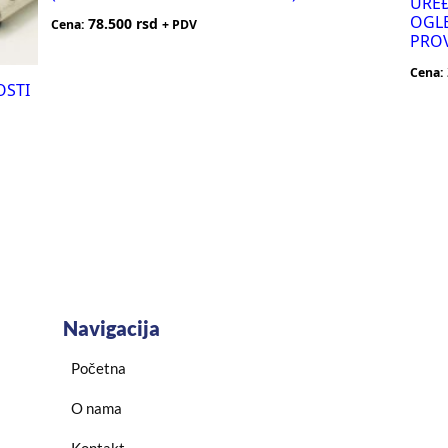
UREĐ
OGLE
78.500
rsd
Cena:
+ PDV
PRO
Cena:
OSTI
Navigacija
Početna
O nama
Kontakt