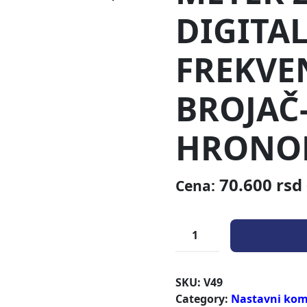
DIGITA
FREKVE
BROJAČ
HRONO
70.600
rsd
Cena:
SKU:
V49
Category:
Nastavni komp