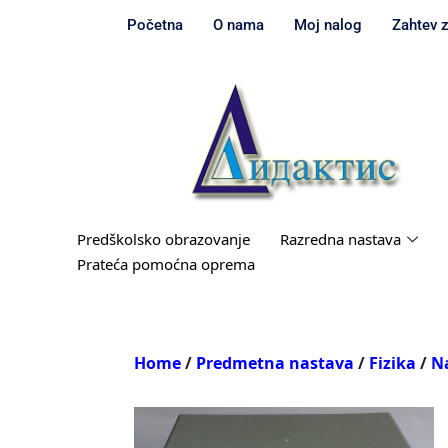
Početna
O nama
Moj nalog
Zahtev 
Predškolsko obrazovanje
Razredna nastava
Prateća pomoćna oprema
Home
/
Predmetna nastava
/
Fizika
/
Na