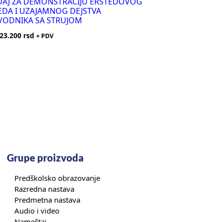
AJ ZA DEMONSTRACIJU ERSTEDOVOG
DA I UZAJAMNOG DEJSTVA
VODNIKA SA STRUJOM
23.200
rsd
+ PDV
Grupe proizvoda
Predškolsko obrazovanje
Razredna nastava
Predmetna nastava
Audio i video
Nameštaj