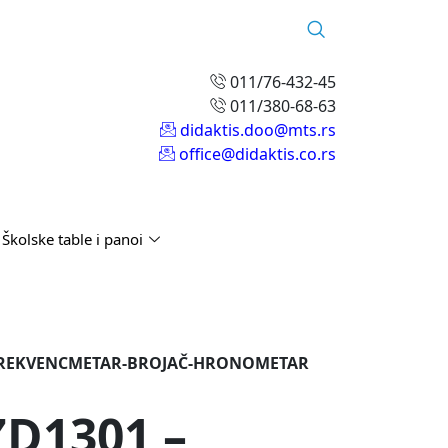
011/76-432-45
011/380-68-63
didaktis.doo@mts.rs
office@didaktis.co.rs
Školske table i panoi
I FREKVENCMETAR-BROJAČ-HRONOMETAR
D1301 –