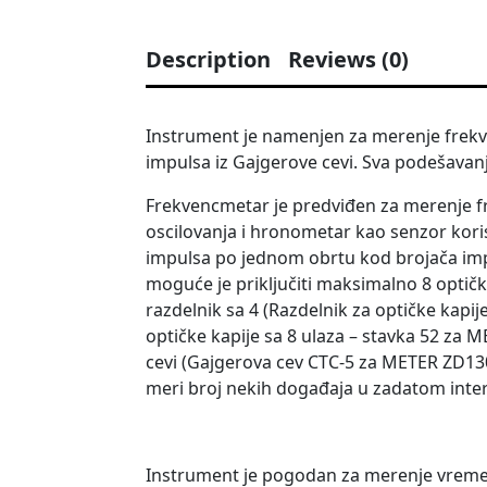
Description
Reviews (0)
Instrument je namenjen za merenje frekven
impulsa iz Gajgerove cevi. Sva podešavanja
Frekvencmetar je predviđen za merenje fre
oscilovanja i hronometar kao senzor kor
impulsa po jednom obrtu kod brojača imp
moguće je priključiti maksimalno 8 optičk
razdelnik sa 4 (Razdelnik za optičke kapi
optičke kapije sa 8 ulaza – stavka 52 za
cevi (Gajgerova cev CTC-5 za METER ZD13
meri broj nekih događaja u zadatom inte
Instrument je pogodan za merenje vreme