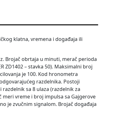
čkog klatna, vremena i događaja ili
z. Brojač obrtaja u minuti, merač perioda
R ZD1402 – stavka 50). Maksimalni broj
cilovanja je 100. Kod hronometra
u odgovarajućeg razdelnika. Postoji
 razdelnik sa 8 ulaza (razdelnik za
č meri vreme i broj impulsa sa Gajgerove
eno je zvučnim signalom. Brojač događaja