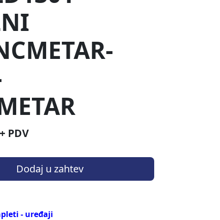
LNI
NCMETAR-
-
METAR
+ PDV
Dodaj u zahtev
leti - uređaji