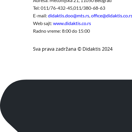
Adresa: Metohijska 21, 11050 Beograd
Tel: 011/76-432-45,011/380-68-63
E-mail:
didaktis.doo@mts.rs
,
office@didaktis.co.r
Web sajt:
www.didaktis.co.rs
Radno vreme: 8:00 do 15:00
Sva prava zadržana © Didaktis 2024