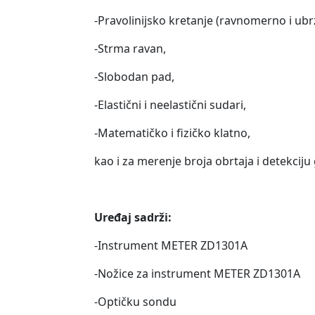
-Pravolinijsko kretanje (ravnomerno i ub
-Strma ravan,
-Slobodan pad,
-Elastični i neelastični sudari,
-Matematičko i fizičko klatno,
kao i za merenje broja obrtaja i detekcij
Uređaj sadrži:
-Instrument METER ZD1301A
-Nožice za instrument METER ZD1301A
-Optičku sondu