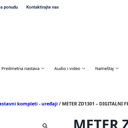
za ponudu
Kontaktirajte nas
Predmetna nastava
Audio i video
Nameštaj
stavni kompleti - uređaji
/ METER ZD1301 – DIGITALN
METER Z