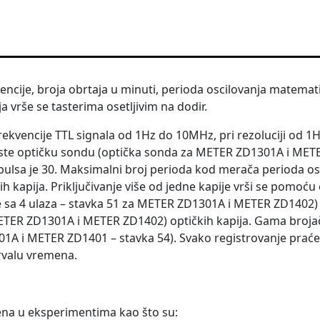
cije, broja obrtaja u minuti, perioda oscilovanja matemati
 vrše se tasterima osetljivim na dodir.
kvencije TTL signala od 1Hz do 10MHz, pri rezoluciji od 1H
iste optičku sondu (optička sonda za METER ZD1301A i METE
ulsa je 30. Maksimalni broj perioda kod merača perioda os
ih kapija. Priključivanje više od jedne kapije vrši se pomoć
je sa 4 ulaza – stavka 51 za METER ZD1301A i METER ZD1402) i
 METER ZD1301A i METER ZD1402) optičkih kapija. Gama broja
01A i METER ZD1401 – stavka 54). Svako registrovanje prać
rvalu vremena.
na u eksperimentima kao što su: