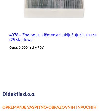
4978 – Zoologija, kičmenjaci uključujući i sisare
(25 slajdova)
5.500
rsd
Cena:
+ PDV
Didaktis d.o.o.
OPREMANJE VASPITNO-OBRAZOVNIH I NAUČNIH