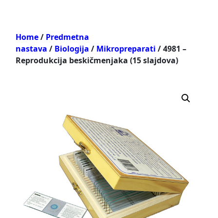
Home
/
Predmetna
nastava
/
Biologija
/
Mikropreparati
/ 4981 –
Reprodukcija beskičmenjaka (15 slajdova)