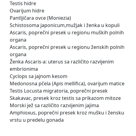
Testis hidre
Ovarijum hidre
Pantljičara ovce (Moniezia)
Schistosoma japonicum,mužjak i ženka u kopuli
Ascaris, poprečni presek u regionu muških polnih
organa
Ascaris, poprečni presek u regionu ženskih polnih
organa
Ženka Ascaris-a: uterus sa različito razvijenim
embrionima
Cyclops sa jajnom kesom
Medonosna pčela (Apis mellifica), ovarijum matice
Testis Locusta migratoria, poprečni presek
Skakavac, presek kroz testis sa prikazom mitoze
Morski jež sa različito razvijenim jajima
Amphioxus, poprečni presek kroz mušku i žensku
vrstu u predelu gonada