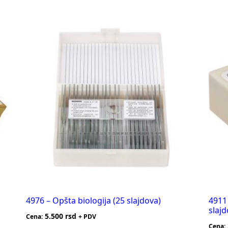
4976 – Opšta biologija (25 slajdova)
4911 
slajd
5.500
rsd
Cena:
+ PDV
Cena: