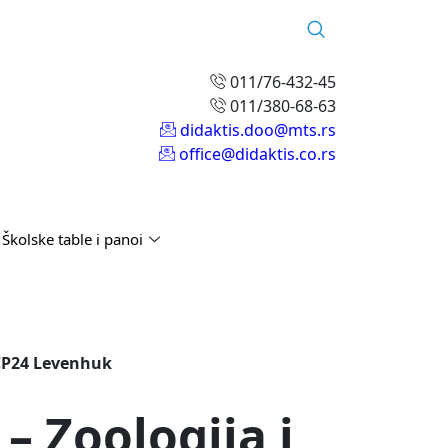
011/76-432-45
011/380-68-63
didaktis.doo@mts.rs
office@didaktis.co.rs
Školske table i panoi
 CP24 Levenhuk
– Zoologija i