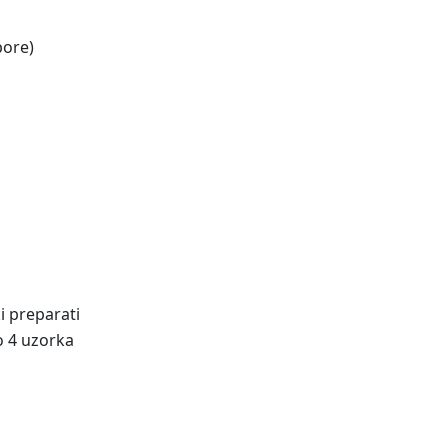
pore)
 preparati
o 4 uzorka