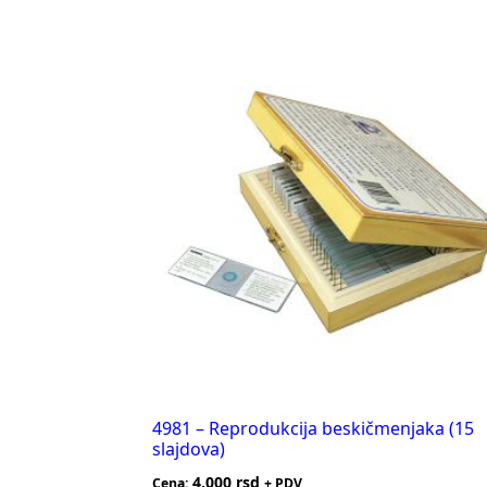
4981 – Reprodukcija beskičmenjaka (15
slajdova)
4.000
rsd
Cena:
+ PDV