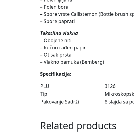
– Polen bora
– Spore vrste Callistemon (Bottle brush s
– Spore paprati
Tekstilna vlakna
– Obojene niti
– Ručno rađen papir
– Otisak prsta
– Vlakno pamuka (Bemberg)
Specifikacija:
PLU
3126
Tip
Mikroskopski
Pakovanje Sadrži
8 slajda sa p
Related products