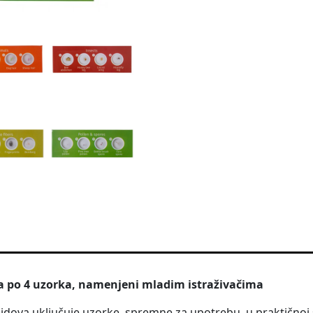
 sa po 4 uzorka, namenjeni mladim istraživačima
ajdova uključuje uzorke, spremne za upotrebu, u praktičnoj 