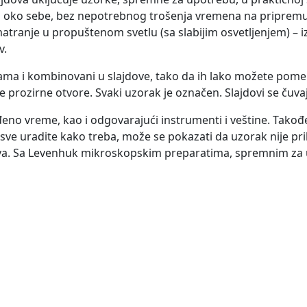
oko sebe, bez nepotrebnog trošenja vremena na pripremu sl
atranje u propuštenom svetlu (sa slabijim osvetljenjem) – iz
v.
jama i kombinovani u slajdove, tako da ih lako možete pomer
 prozirne otvore. Svaki uzorak je označen. Slajdovi se čuvaju 
no vreme, kao i odgovarajući instrumenti i veštine. Takođe
sve uradite kako treba, može se pokazati da uzorak nije pr
va. Sa Levenhuk mikroskopskim preparatima, spremnim za u