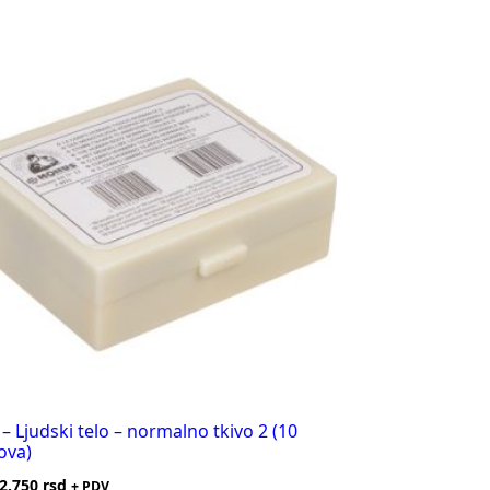
– Ljudski telo – normalno tkivo 2 (10
ova)
2.750
rsd
+ PDV