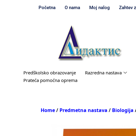
Početna
O nama
Moj nalog
Zahtev 
Predškolsko obrazovanje
Razredna nastava
Prateća pomoćna oprema
Home
/
Predmetna nastava
/
Biologija