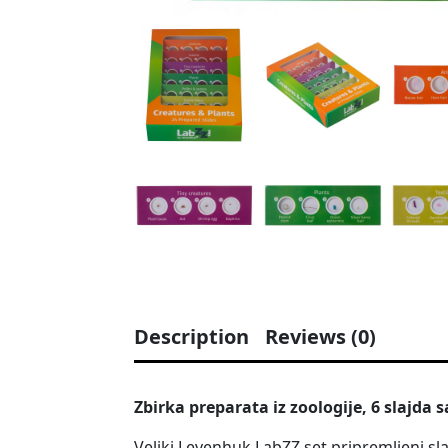
Description
Reviews (0)
Zbirka preparata iz zoologije, 6 slajda
Veliki Levenhuk LabZZ set pripremljeni sl