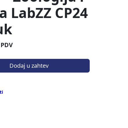
a LabZZ CP24
uk
 PDV
Dodaj u zahtev
ti