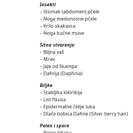
Insekti
– Stomak (abdomen) pčele
– Noga medonosne pčele
– Krilo skakavca
– Noga kućne muve
Sitna stvorenja
– Biljna vaš
– Mrav
– Jaje od škampa
– Dafnija (Daphnia)
Biljke
– Stabljika kikirikija
– List fikusa
– Epidermalne ćelije luka
– Dlače bobica Dafine (Silver berry hair)
Polen i spore
– Polen ljiljana