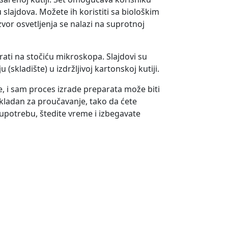
ajdova. Možete ih koristiti sa biološkim
vor osvetljenja se nalazi na suprotnoj
ati na stočiću mikroskopa. Slajdovi su
(skladište) u izdržljivoj kartonskoj kutiji.
, i sam proces izrade preparata može biti
ikladan za proučavanje, tako da ćete
potrebu, štedite vreme i izbegavate