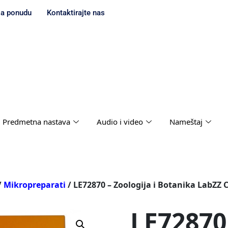
za ponudu
Kontaktirajte nas
Predmetna nastava
Audio i video
Nameštaj
/
Mikropreparati
/ LE72870 – Zoologija i Botanika LabZZ
LE72870 