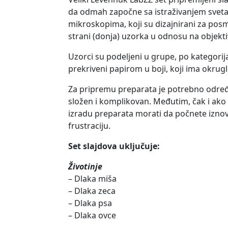
da odmah započne sa istraživanjem sveta 
mikroskopima, koji su dizajnirani za posm
strani (donja) uzorka u odnosu na objekti
Uzorci su podeljeni u grupe, po kategori
prekriveni papirom u boji, koji ima okrugle
Za pripremu preparata je potrebno određe
složen i komplikovan. Međutim, čak i ako 
izradu preparata morati da počnete izno
frustraciju.
Set slajdova uključuje:
Životinje
– Dlaka miša
– Dlaka zeca
– Dlaka psa
– Dlaka ovce