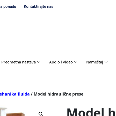
za ponudu
Kontaktirajte nas
Predmetna nastava
Audio i video
Nameštaj
ehanika fluida
/ Model hidraulične prese
Model h