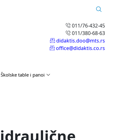
011/76-432-45
011/380-68-63
didaktis.doo@mts.rs
office@didaktis.co.rs
Školske table i panoi
idraulične