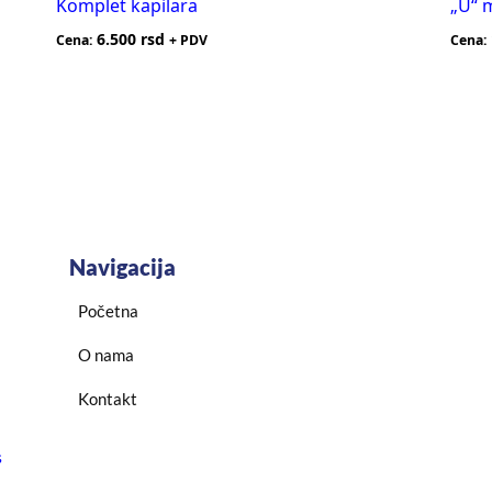
Komplet kapilara
„U“ 
6.500
rsd
Cena:
+ PDV
Cena:
Navigacija
Početna
O nama
Kontakt
s