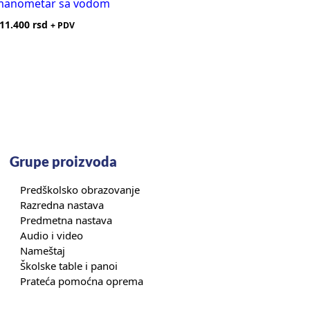
manometar sa vodom
11.400
rsd
+ PDV
Grupe proizvoda
Predškolsko obrazovanje
Razredna nastava
Predmetna nastava
Audio i video
Nameštaj
Školske table i panoi
Prateća pomoćna oprema