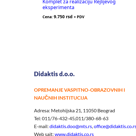
Komplet za realizaciju Rejlijevog
eksperimenta
9.750
rsd
Cena:
+ PDV
Didaktis d.o.o.
OPREMANJE VASPITNO-OBRAZOVNIH I
NAUČNIH INSTITUCIJA
Adresa: Metohijska 21, 11050 Beograd
Tel: 011/76-432-45,011/380-68-63
E-mail:
didaktis.doo@mts.rs
,
office@didaktis.co.r
Web sajt:
www.didaktis.co.rs