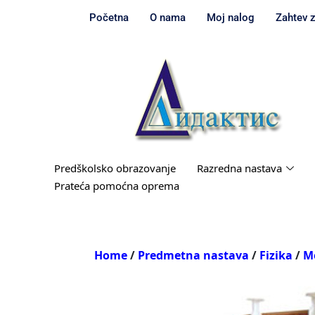
Početna
O nama
Moj nalog
Zahtev 
Predškolsko obrazovanje
Razredna nastava
Prateća pomoćna oprema
Home
/
Predmetna nastava
/
Fizika
/
M