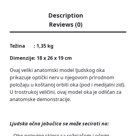
Description
Reviews (0)
Težina : 1,35 kg
Dimenzije: 18 x 26 x 19 cm
Ovaj veliki anatomski model ljudskog oka
prikazuje optički nerv u njegovom prirodnom
položaju u koštanoj orbiti oka (pod i medijalni zid).
U trostrukoj veličini, ovaj model oka je odličan za
anatomske demonstracije.
Ljudska očna jabučica se može secirati na:
– Obe polovine sklere sa rožnjačom i očnim