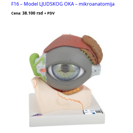
F16 – Model LJUDSKOG OKA – mikroanatomija
38.100
rsd
Cena:
+ PDV