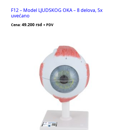
F12 – Model LJUDSKOG OKA – 8 delova, 5x
uvećano
49.200
rsd
Cena:
+ PDV