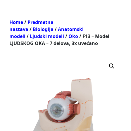
Home
/
Predmetna
nastava
/
Biologija
/
Anatomski
modeli
/
Ljudski modeli
/
Oko
/ F13 – Model
LJUDSKOG OKA – 7 delova, 3x uvećano