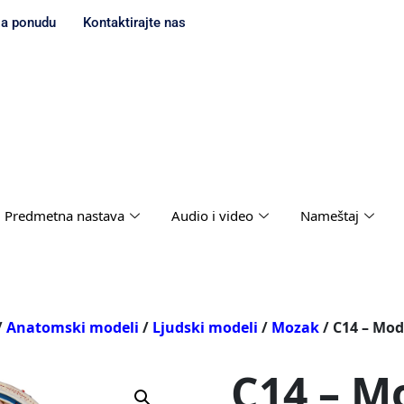
za ponudu
Kontaktirajte nas
Predmetna nastava
Audio i video
Nameštaj
/
Anatomski modeli
/
Ljudski modeli
/
Mozak
/ C14 – Mo
C14 – M