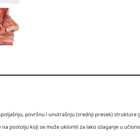
poljašnju, površnu i unutrašnju (srednji presek) strukture gl
 postolju koji se može ukloniti za lako izlaganje u učionici 