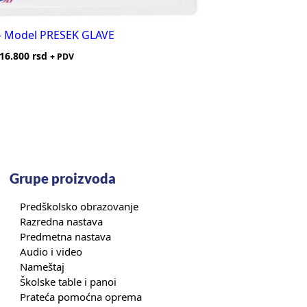
– Model PRESEK GLAVE
16.800
rsd
+ PDV
Grupe proizvoda
Predškolsko obrazovanje
Razredna nastava
Predmetna nastava
Audio i video
Nameštaj
Školske table i panoi
Prateća pomoćna oprema