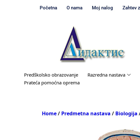
Početna
O nama
Moj nalog
Zahtev 
Predškolsko obrazovanje
Razredna nastava
Prateća pomoćna oprema
Home
/
Predmetna nastava
/
Biologija