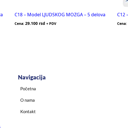
va
C18 – Model LJUDSKOG MOZGA – 5 delova
C12 
29.100
rsd
Cena:
+ PDV
Cena:
Navigacija
Početna
O nama
Kontakt
s