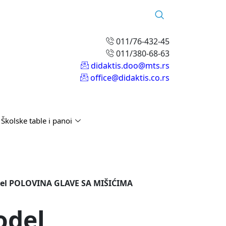
011/76-432-45
011/380-68-63
didaktis.doo@mts.rs
office@didaktis.co.rs
Školske table i panoi
del POLOVINA GLAVE SA MIŠIĆIMA
odel