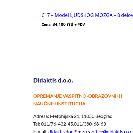
C17 – Model LJUDSKOG MOZGA – 8 delo
34.100
rsd
Cena:
+ PDV
Didaktis d.o.o.
OPREMANJE VASPITNO-OBRAZOVNIH I
NAUČNIH INSTITUCIJA
Adresa: Metohijska 21, 11050 Beograd
Tel: 011/76-432-45,011/380-68-63
E-mail:
didaktis.doo@mts.rs
,
office@didaktis.co.r