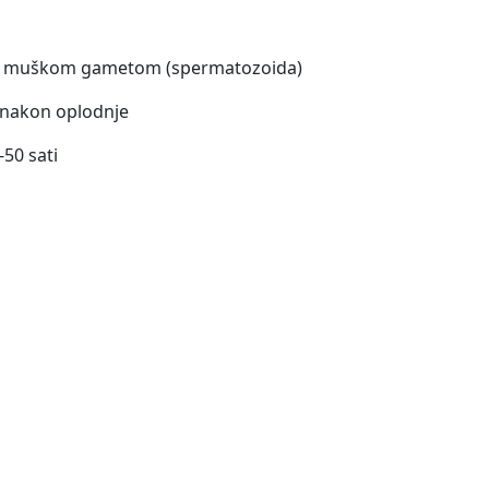
a) sa muškom gametom (spermatozoida)
ti nakon oplodnje
-50 sati