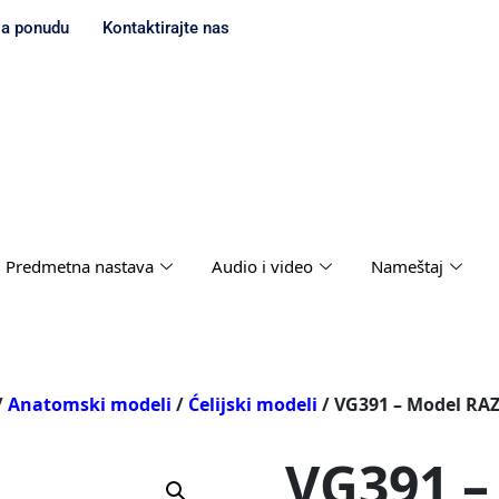
za ponudu
Kontaktirajte nas
Predmetna nastava
Audio i video
Nameštaj
/
Anatomski modeli
/
Ćelijski modeli
/ VG391 – Model RA
VG391 –