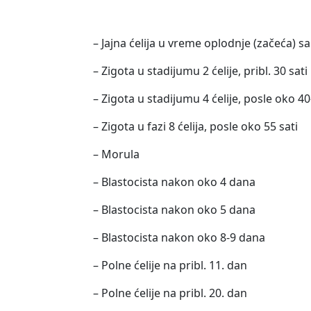
– Jajna ćelija u vreme oplodnje (začeć
– Zigota u stadijumu 2 ćelije, pribl. 30 sa
– Zigota u stadijumu 4 ćelije, posle oko 40
– Zigota u fazi 8 ćelija, posle oko 55 sati
– Morula
– Blastocista nakon oko 4 dana
– Blastocista nakon oko 5 dana
– Blastocista nakon oko 8-9 dana
– Polne ćelije na pribl. 11. dan
– Polne ćelije na pribl. 20. dan