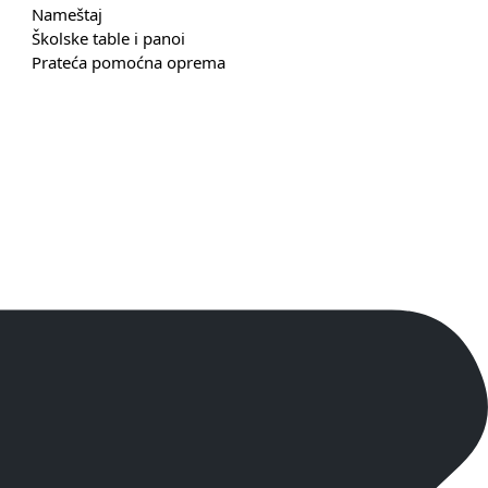
Nameštaj
Školske table i panoi
Prateća pomoćna oprema