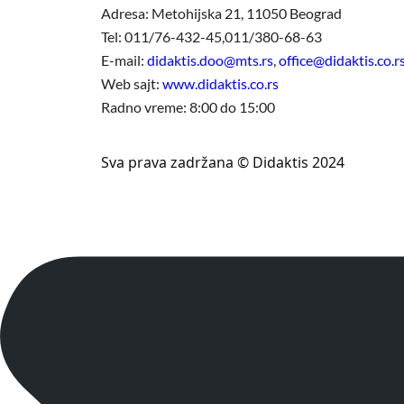
Adresa: Metohijska 21, 11050 Beograd
Tel: 011/76-432-45,011/380-68-63
E-mail:
didaktis.doo@mts.rs
,
office@didaktis.co.r
Web sajt:
www.didaktis.co.rs
Radno vreme: 8:00 do 15:00
Sva prava zadržana © Didaktis 2024