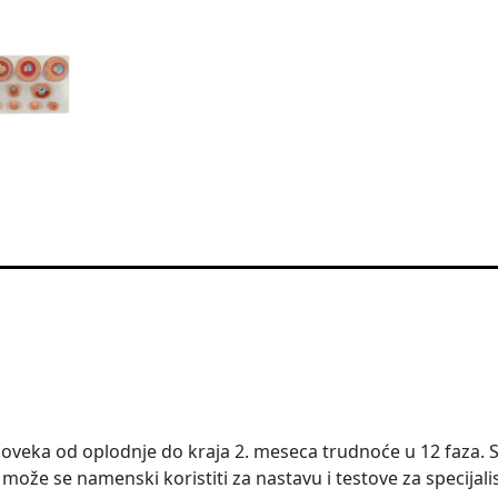
čoveka od oplodnje do kraja 2. meseca trudnoće u 12 faza. S
može se namenski koristiti za nastavu i testove za specijali