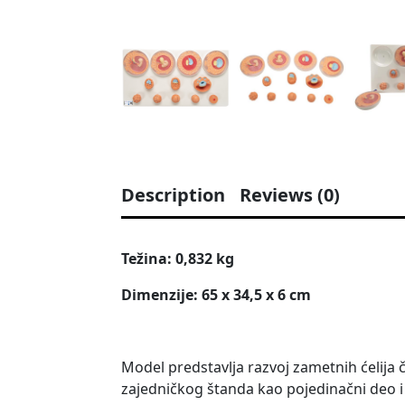
Description
Reviews (0)
Težina: 0,832 kg
Dimenzije: 65 x 34,5 x 6 cm
Model predstavlja razvoj zametnih ćelija 
zajedničkog štanda kao pojedinačni deo i 