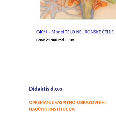
C40/1 – Model TELO NEURONSKE ĆELIJE
21.900
rsd
Cena:
+ PDV
Didaktis d.o.o.
OPREMANJE VASPITNO-OBRAZOVNIH I
NAUČNIH INSTITUCIJA