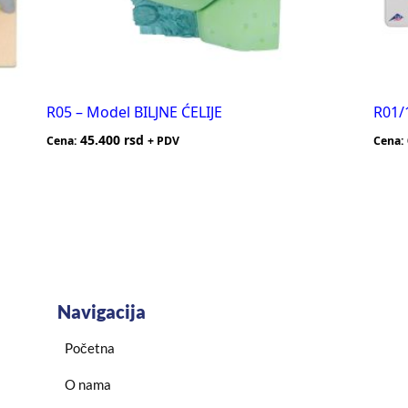
R05 – Model BILJNE ĆELIJE
R01/
45.400
rsd
Cena:
+ PDV
Cena:
Navigacija
Početna
O nama