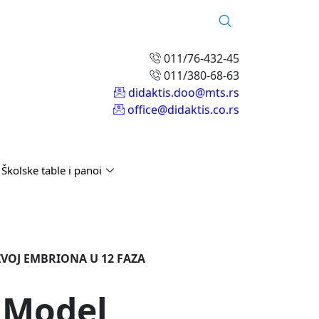
011/76-432-45
011/380-68-63
didaktis.doo@mts.rs
office@didaktis.co.rs
Školske table i panoi
ZVOJ EMBRIONA U 12 FAZA
 Model