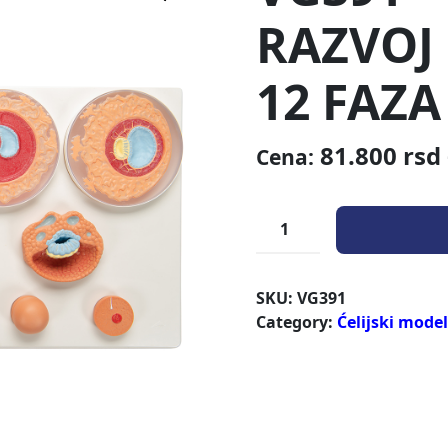
RAZVOJ
12 FAZA
81.800
rsd
Cena:
SKU:
VG391
Category:
Ćelijski model