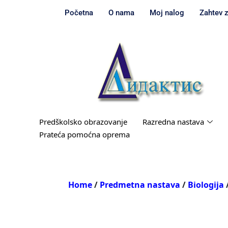
Početna
O nama
Moj nalog
Zahtev 
Predškolsko obrazovanje
Razredna nastava
Prateća pomoćna oprema
Home
/
Predmetna nastava
/
Biologija