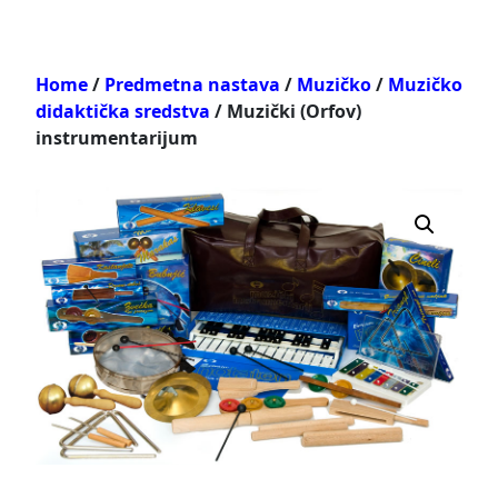
Home
/
Predmetna nastava
/
Muzičko
/
Muzičko
didaktička sredstva
/ Muzički (Orfov)
instrumentarijum