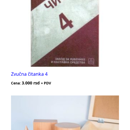
Zvučna čitanka 4
3.000
rsd
Cena:
+ PDV