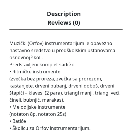
Description
Reviews (0)
Muzički (Orfov) instrumentarijum je obavezno
nastavno sredstvo u predškolskim ustanovama i
osnovnoj školi.
Predstavljeni komplet sadrži:
• Ritmičke instrumente
(zvečka bez proreza, zvečka sa prorezom,
kastanjete, drveni bubanj, drveni doboš, drveni
štapići – klavesi (2 para), triangl manji, triangl veći,
čineli, bubnjić, marakas).
• Melodijske instrumente
(notaton 8p, notaton 25s)
• Batiće
• Školicu za Orfov instrumentarijum.