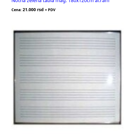
Notna zelena tabla mag. 180x120cm al.ram
21.000
rsd
Cena:
+ PDV