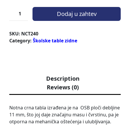
Dodaj u zahtev
SKU:
NCT240
Category:
Školske table zidne
Description
Reviews (0)
Notna crna tabla izrađena je na OSB ploči debljine
11 mm, što joj daje značajnu masu i čvrstinu, pa je
otporna na mehanička oštećenja i ulubljivanja.