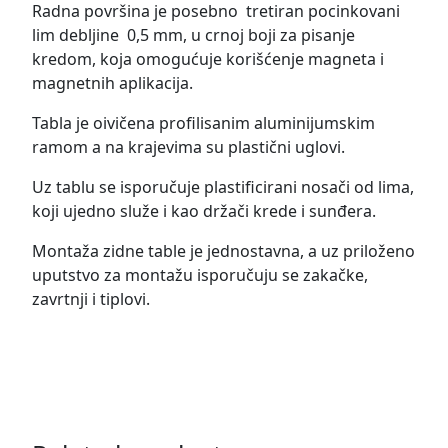
Radna površina je posebno tretiran pocinkovani
lim debljine 0,5 mm, u crnoj boji za pisanje
kredom, koja omogućuje korišćenje magneta i
magnetnih aplikacija.
Tabla je oivičena profilisanim aluminijumskim
ramom a na krajevima su plastični uglovi.
Uz tablu se isporučuje plastificirani nosači od lima,
koji ujedno služe i kao držači krede i sunđera.
Montaža zidne table je jednostavna, a uz priloženo
uputstvo za montažu isporučuju se zakačke,
zavrtnji i tiplovi.