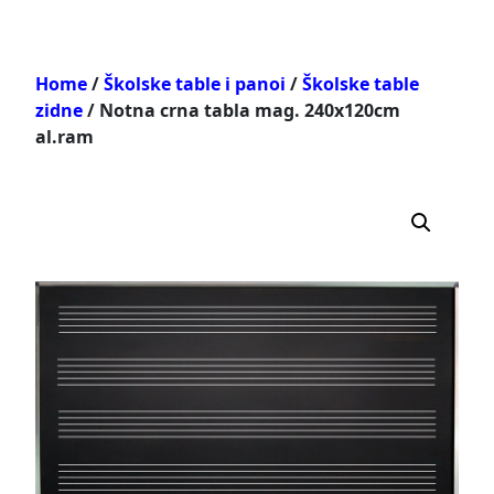
Home
/
Školske table i panoi
/
Školske table
zidne
/ Notna crna tabla mag. 240x120cm
al.ram