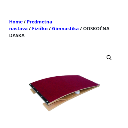
Home
/
Predmetna
nastava
/
Fizičko
/
Gimnastika
/ ODSKOČNA
DASKA