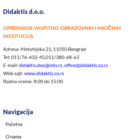
Didaktis d.o.o.
OPREMANJE VASPITNO-OBRAZOVNIH I NAUČNIH
INSTITUCIJA
Adresa: Metohijska 21, 11050 Beograd
Tel: 011/76-432-45,011/380-68-63
E-mail:
didaktis.doo@mts.rs
,
office@didaktis.co.rs
Web sajt:
www.didaktis.co.rs
Radno vreme: 8:00 do 15:00
Navigacija
Početna
O nama