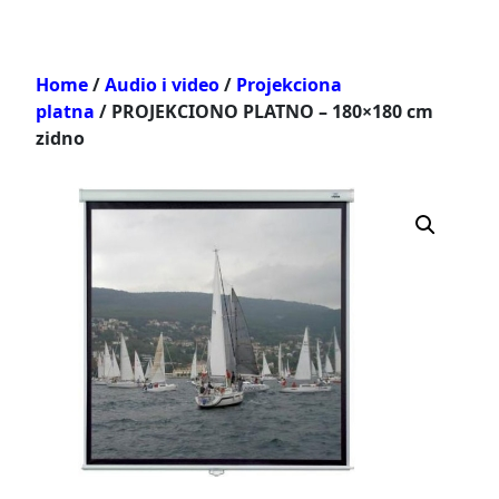
Home
/
Audio i video
/
Projekciona
platna
/ PROJEKCIONO PLATNO – 180×180 cm
zidno