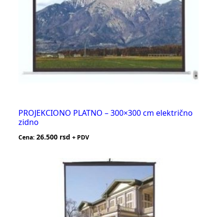
PROJEKCIONO PLATNO – 300×300 cm električno
zidno
26.500
rsd
Cena:
+ PDV