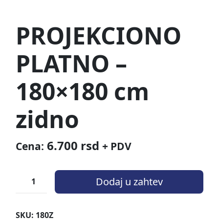
PROJEKCIONO
PLATNO –
180×180 cm
zidno
6.700
rsd
Cena:
+ PDV
Dodaj u zahtev
SKU:
180Z