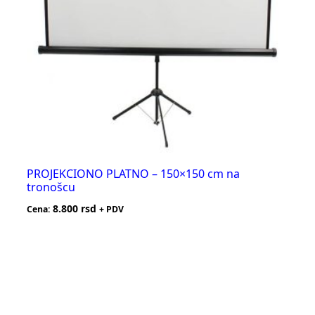
PROJEKCIONO PLATNO – 150×150 cm na
tronošcu
8.800
rsd
Cena:
+ PDV