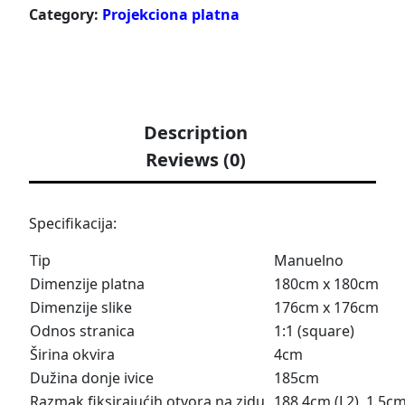
Category:
Projekciona platna
Description
Reviews (0)
Specifikacija:
Tip
Manuelno
Dimenzije platna
180cm x 180cm
Dimenzije slike
176cm x 176cm
Odnos stranica
1:1 (square)
Širina okvira
4cm
Dužina donje ivice
185cm
Razmak fiksirajućih otvora na zidu
188.4cm (L2), 1.5cm