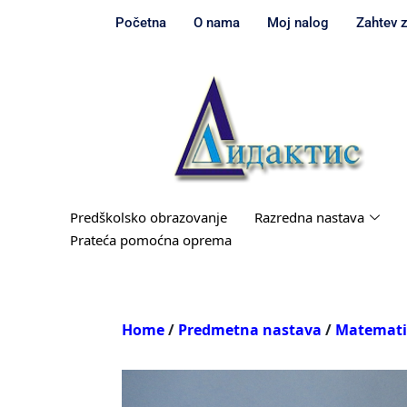
Početna
O nama
Moj nalog
Zahtev 
Predškolsko obrazovanje
Razredna nastava
Prateća pomoćna oprema
Home
/
Predmetna nastava
/
Matemat