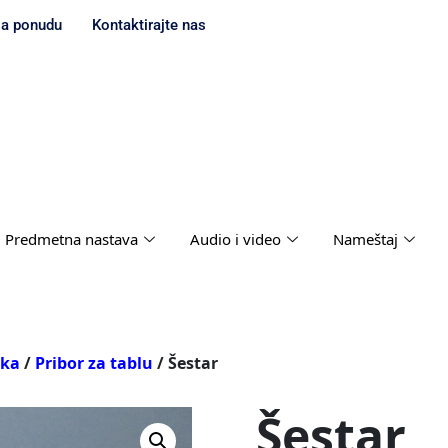
za ponudu
Kontaktirajte nas
Predmetna nastava
Audio i video
Nameštaj
ika
/
Pribor za tablu
/ Šestar
Šestar