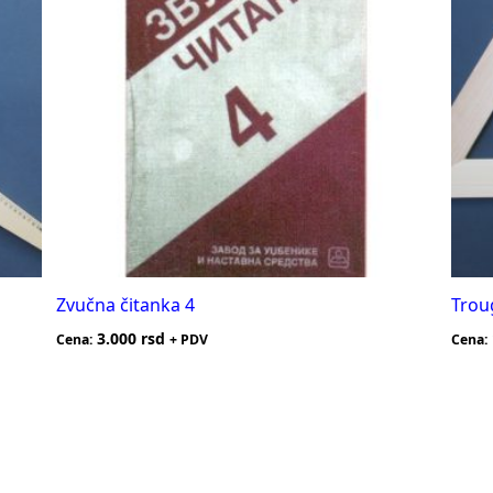
Zvučna čitanka 4
Trou
3.000
rsd
Cena:
+ PDV
Cena: