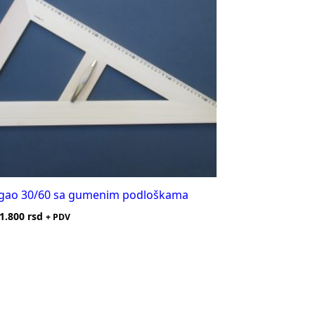
gao 30/60 sa gumenim podloškama
1.800
rsd
+ PDV