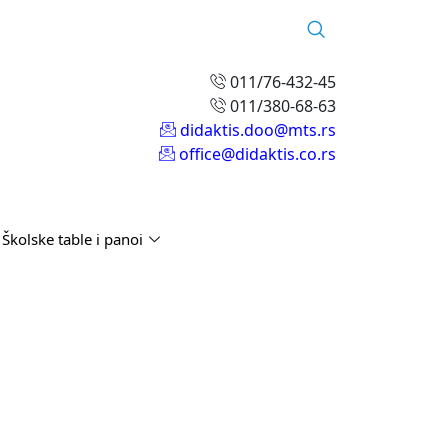
011/76-432-45
011/380-68-63
didaktis.doo@mts.rs
office@didaktis.co.rs
Školske table i panoi