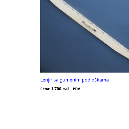
Lenjir sa gumenim podloškama
1.700
rsd
Cena:
+ PDV