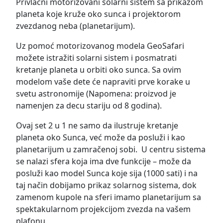
Privlačni motorizovani solarni sistem sa prikazom
planeta koje kruže oko sunca i projektorom
zvezdanog neba (planetarijum).
Uz pomoć motorizovanog modela GeoSafari
možete istražiti solarni sistem i posmatrati
kretanje planeta u orbiti oko sunca. Sa ovim
modelom vaše dete će napraviti prve korake u
svetu astronomije (Napomena: proizvod je
namenjen za decu stariju od 8 godina).
Ovaj set 2 u 1 ne samo da ilustruje kretanje
planeta oko Sunca, već može da posluži i kao
planetarijum u zamračenoj sobi. U centru sistema
se nalazi sfera koja ima dve funkcije – može da
posluži kao model Sunca koje sija (1000 sati) i na
taj način dobijamo prikaz solarnog sistema, dok
zamenom kupole na sferi imamo planetarijum sa
spektakularnom projekcijom zvezda na vašem
plafonu.