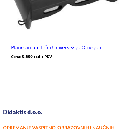
Planetarijum Lični Universe2go Omegon
9.500
rsd
Cena:
+ PDV
Didaktis d.o.o.
OPREMANJE VASPITNO-OBRAZOVNIH I NAUČNIH