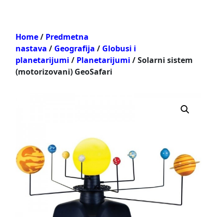
Home
/
Predmetna
nastava
/
Geografija
/
Globusi i
planetarijumi
/
Planetarijumi
/ Solarni sistem
(motorizovani) GeoSafari