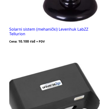
Solarni sistem (mehanički) Levenhuk LabZZ
Tellurion
10.100
rsd
Cena:
+ PDV