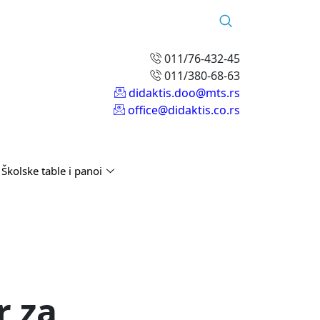
011/76-432-45
011/380-68-63
didaktis.doo@mts.rs
office@didaktis.co.rs
Školske table i panoi
 za