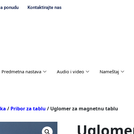
za ponudu
Kontaktirajte nas
Predmetna nastava
Audio i video
Nameštaj
ika
/
Pribor za tablu
/ Uglomer za magnetnu tablu
Uglomer