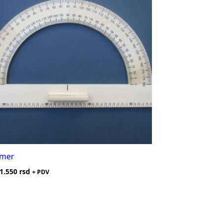
mer
1.550
rsd
+ PDV