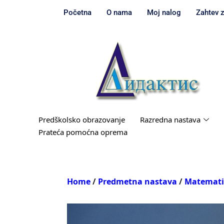
Početna
O nama
Moj nalog
Zahtev 
Predškolsko obrazovanje
Razredna nastava
Prateća pomoćna oprema
Home
/
Predmetna nastava
/
Matemat