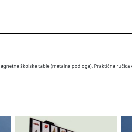
gnetne školske table (metalna podloga). Praktična ručica