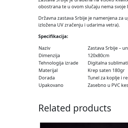
obostrana te u ovom slučaju nema svoje lic
Državna zastava Srbije je namenjena za u
izložena UV zračenju i udarima vetra).
Specifikacija:
Naziv
Zastava Srbije – u
Dimenzija
120x80cm
Tehnologija izrade
Digitalna sublima
Materijal
Krep saten 180gr
Dorada
Tunel za koplje i r
Upakovano
Zasebno u PVC kes
Related products