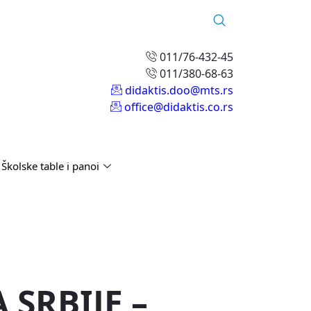
011/76-432-45
011/380-68-63
didaktis.doo@mts.rs
office@didaktis.co.rs
Školske table i panoi
 SRBIJE –