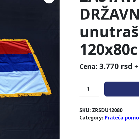
DRŽAV
unutraš
120x80c
3.770
rsd
Cena:
+
SKU:
ZRSDU12080
Category:
Prateća pom