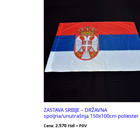
ZASTAVA SRBIJE – DRŽAVNA
spoljna/unutrašnja 150x100cm poliester
2.570
rsd
Cena:
+ PDV