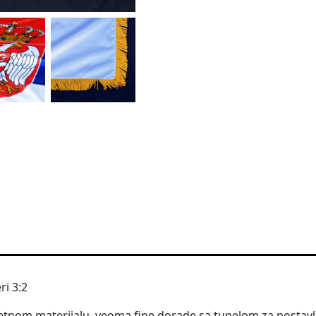
ri 3:2
tetnom materijalu, veoma fine dorade sa tunelom za postavlja