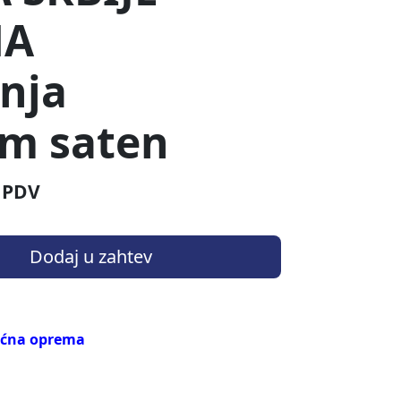
NA
nja
m saten
 PDV
Dodaj u zahtev
oćna oprema