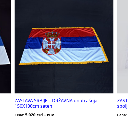
ZASTAVA SRBIJE – DRŽAVNA unutrašnja
ZAST
150X100cm saten
spol
5.020
rsd
Cena:
+ PDV
Cena: