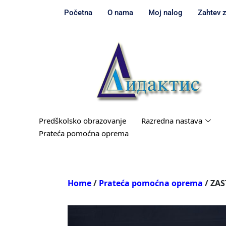
Početna
O nama
Moj nalog
Zahtev 
Predškolsko obrazovanje
Razredna nastava
Prateća pomoćna oprema
Home
/
Prateća pomoćna oprema
/ ZAS