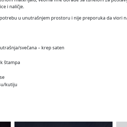
e i naličje.
potrebu u unutrašnjem prostoru i nije preporuka da viori n
nutrašnja/svečana – krep saten
tik štampa
ese
u/kutiju