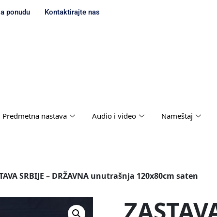
za ponudu
Kontaktirajte nas
Predmetna nastava
Audio i video
Nameštaj
TAVA SRBIJE – DRŽAVNA unutrašnja 120x80cm saten
ZASTAVA