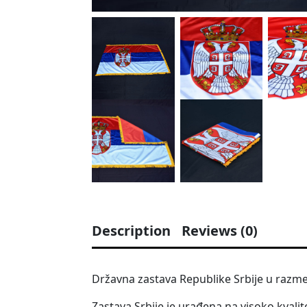
Description
Reviews (0)
Državna zastava Republike Srbije u razme
Zastava Srbije je urađena na visoko kvali