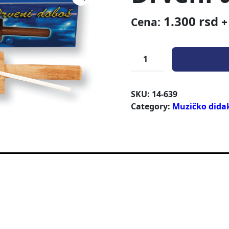
1.300
rsd
Cena:
+
SKU:
14-639
Category:
Muzičko didak