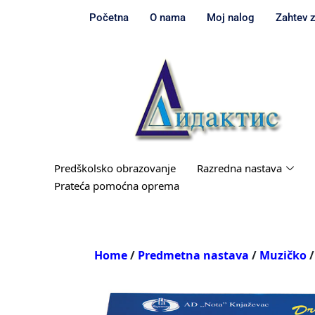
Početna
O nama
Moj nalog
Zahtev 
Predškolsko obrazovanje
Razredna nastava
Prateća pomoćna oprema
Home
/
Predmetna nastava
/
Muzičko