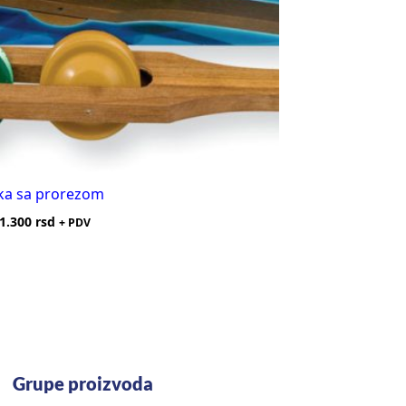
ka sa prorezom
1.300
rsd
+ PDV
Grupe proizvoda