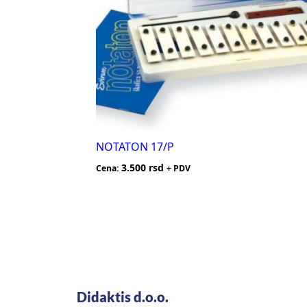
NOTATON 17/P
3.500
rsd
Cena:
+ PDV
Didaktis d.o.o.