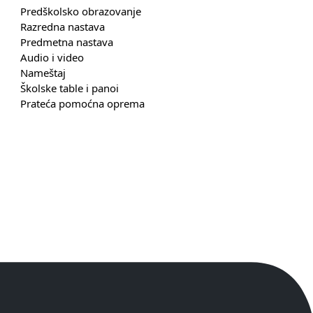
Predškolsko obrazovanje
Razredna nastava
Predmetna nastava
Audio i video
Nameštaj
Školske table i panoi
Prateća pomoćna oprema