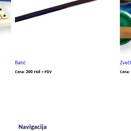
Batić
Zveč
200
rsd
Cena:
+ PDV
Cena:
Navigacija