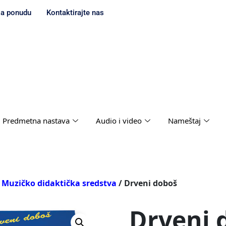
za ponudu
Kontaktirajte nas
Predmetna nastava
Audio i video
Nameštaj
/
Muzičko didaktička sredstva
/ Drveni doboš
Drveni 