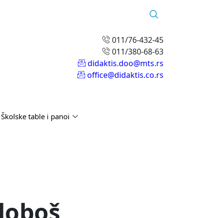
011/76-432-45
011/380-68-63
didaktis.doo@mts.rs
office@didaktis.co.rs
Školske table i panoi
doboš